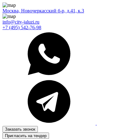
Москва, Новочеркасский б-р, д.41, к.3
info@city-jaluzi.ru
+7 (495) 542-76-98
Заказать звонок
Пригласить на тендер