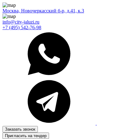
Москва, Новочеркасский б-р, д.41, к.3
info@city-jaluzi.ru
+7 (495) 542-76-98
Заказать звонок
Пригласить на тендер