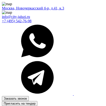
Москва, Новочеркасский б-р, д.41, к.3
info@city-jaluzi.ru
+7 (495) 542-76-98
Заказать звонок
Пригласить на тендер