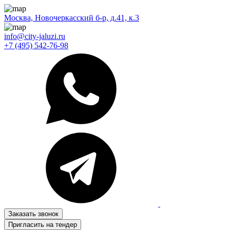
Москва, Новочеркасский б-р, д.41, к.3
info@city-jaluzi.ru
+7 (495) 542-76-98
Заказать звонок
Пригласить на тендер