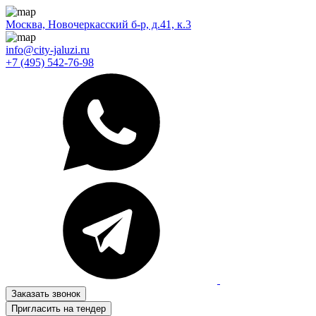
Москва, Новочеркасский б-р, д.41, к.3
info@city-jaluzi.ru
+7 (495) 542-76-98
Заказать звонок
Пригласить на тендер