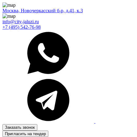
Москва, Новочеркасский б-р, д.41, к.3
info@city-jaluzi.ru
+7 (495) 542-76-98
Заказать звонок
Пригласить на тендер