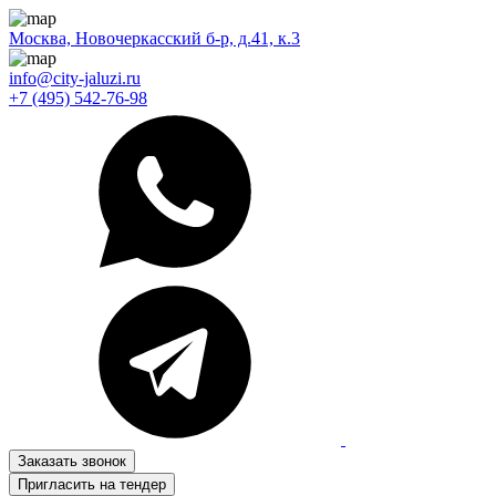
Москва, Новочеркасский б-р, д.41, к.3
info@city-jaluzi.ru
+7 (495) 542-76-98
Заказать звонок
Пригласить на тендер