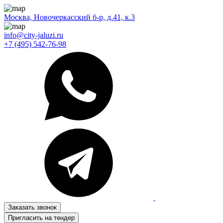
Москва, Новочеркасский б-р, д.41, к.3
info@city-jaluzi.ru
+7 (495) 542-76-98
Заказать звонок
Пригласить на тендер