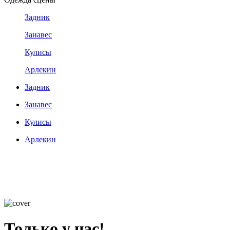
Задник
Занавес
Кулисы
Арлекин
Задник
Занавес
Кулисы
Арлекин
Только у нас!