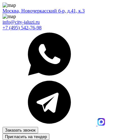
Москва, Новочеркасский б-р, д.41, к.3
info@city-jaluzi.ru
+7 (495) 542-76-98
Заказать звонок
Пригласить на тендер