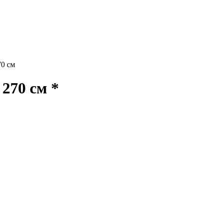
0 см
270 см *