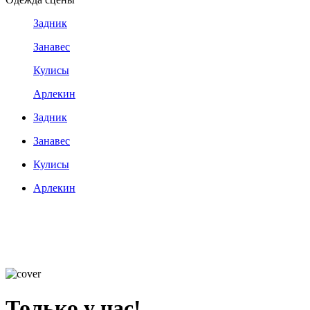
Задник
Занавес
Кулисы
Арлекин
Задник
Занавес
Кулисы
Арлекин
Только у нас!