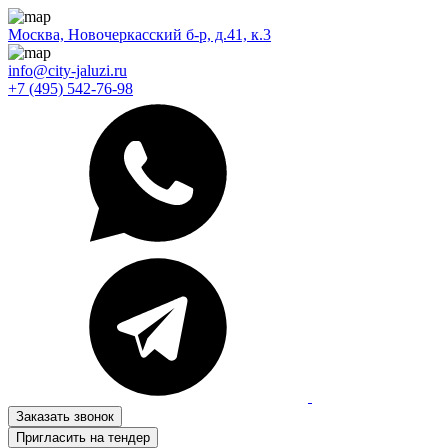
Москва, Новочеркасский б-р, д.41, к.3
info@city-jaluzi.ru
+7 (495) 542-76-98
Заказать звонок
Пригласить на тендер