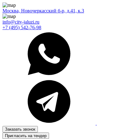
Москва, Новочеркасский б-р, д.41, к.3
info@city-jaluzi.ru
+7 (495) 542-76-98
Заказать звонок
Пригласить на тендер