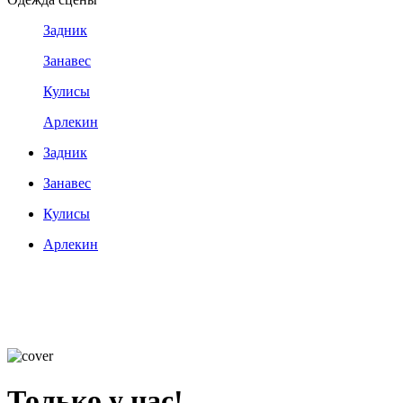
Задник
Занавес
Кулисы
Арлекин
Задник
Занавес
Кулисы
Арлекин
Только у нас!