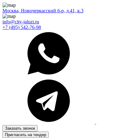
Москва, Новочеркасский б-р, д.41, к.3
info@city-jaluzi.ru
+7 (495) 542-76-98
Заказать звонок
Пригласить на тендер