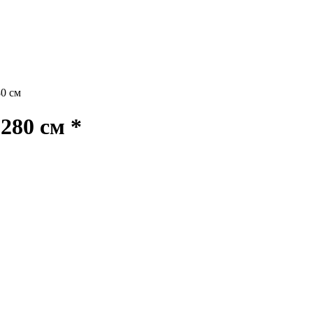
0 см
280 см *