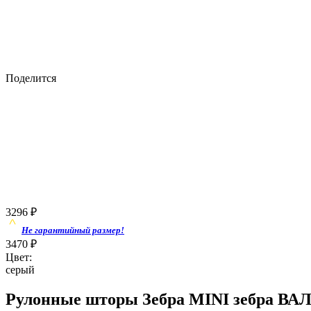
Поделится
3296
₽
Не гарантийный размер!
3470
₽
Цвет:
серый
Рулонные шторы Зебра MINI зебра ВАЛ