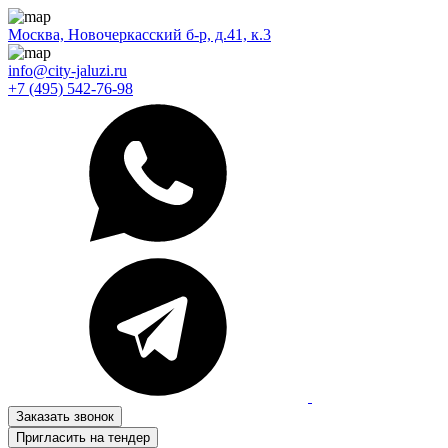
Москва, Новочеркасский б-р, д.41, к.3
info@city-jaluzi.ru
+7 (495) 542-76-98
Заказать звонок
Пригласить на тендер