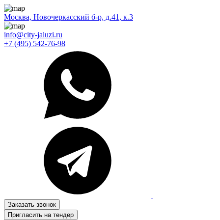
Москва, Новочеркасский б-р, д.41, к.3
info@city-jaluzi.ru
+7 (495) 542-76-98
Заказать звонок
Пригласить на тендер