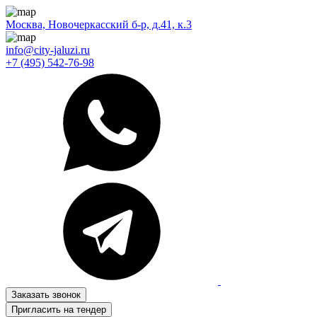
Москва, Новочеркасский б-р, д.41, к.3
info@city-jaluzi.ru
+7 (495) 542-76-98
Заказать звонок
Пригласить на тендер