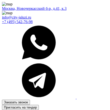
Москва, Новочеркасский б-р, д.41, к.3
info@city-jaluzi.ru
+7 (495) 542-76-98
Заказать звонок
Пригласить на тендер