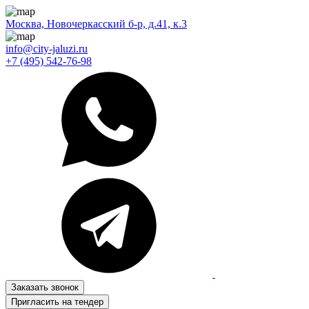
Москва, Новочеркасский б-р, д.41, к.3
info@city-jaluzi.ru
+7 (495) 542-76-98
Заказать звонок
Пригласить на тендер