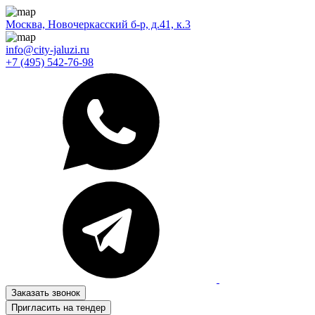
Москва, Новочеркасский б-р, д.41, к.3
info@city-jaluzi.ru
+7 (495) 542-76-98
Заказать звонок
Пригласить на тендер