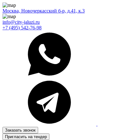
Москва, Новочеркасский б-р, д.41, к.3
info@city-jaluzi.ru
+7 (495) 542-76-98
Заказать звонок
Пригласить на тендер