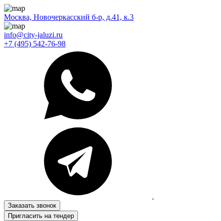
Москва, Новочеркасский б-р, д.41, к.3
info@city-jaluzi.ru
+7 (495) 542-76-98
Заказать звонок
Пригласить на тендер