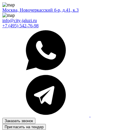
Москва, Новочеркасский б-р, д.41, к.3
info@city-jaluzi.ru
+7 (495) 542-76-98
Заказать звонок
Пригласить на тендер