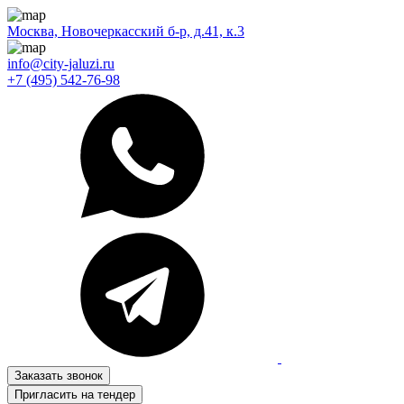
Москва, Новочеркасский б-р, д.41, к.3
info@city-jaluzi.ru
+7 (495) 542-76-98
Заказать звонок
Пригласить на тендер