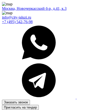
Москва, Новочеркасский б-р, д.41, к.3
info@city-jaluzi.ru
+7 (495) 542-76-98
Заказать звонок
Пригласить на тендер