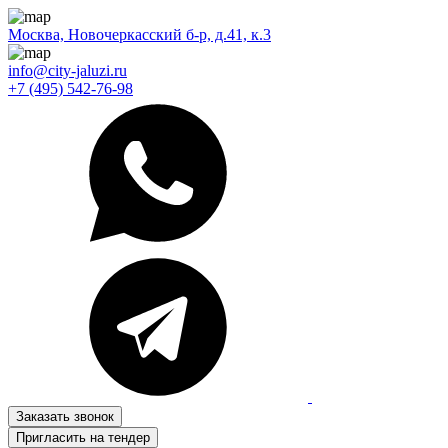
Москва, Новочеркасский б-р, д.41, к.3
info@city-jaluzi.ru
+7 (495) 542-76-98
Заказать звонок
Пригласить на тендер