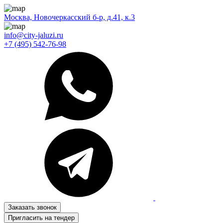
Москва, Новочеркасский б-р, д.41, к.3
info@city-jaluzi.ru
+7 (495) 542-76-98
Заказать звонок
Пригласить на тендер