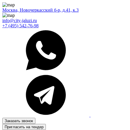
Москва, Новочеркасский б-р, д.41, к.3
info@city-jaluzi.ru
+7 (495) 542-76-98
Заказать звонок
Пригласить на тендер