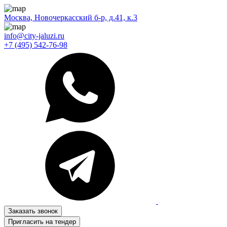
Москва, Новочеркасский б-р, д.41, к.3
info@city-jaluzi.ru
+7 (495) 542-76-98
Заказать звонок
Пригласить на тендер