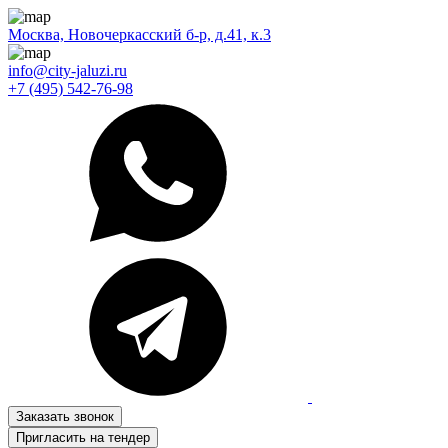
Москва, Новочеркасский б-р, д.41, к.3
info@city-jaluzi.ru
+7 (495) 542-76-98
Заказать звонок
Пригласить на тендер