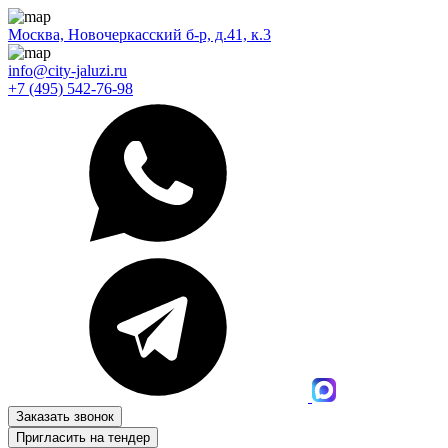
Москва, Новочеркасский б-р, д.41, к.3
info@city-jaluzi.ru
+7 (495) 542-76-98
Заказать звонок
Пригласить на тендер