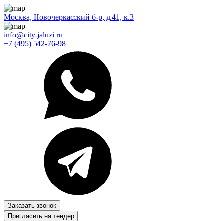
Москва, Новочеркасский б-р, д.41, к.3
info@city-jaluzi.ru
+7 (495) 542-76-98
Заказать звонок
Пригласить на тендер