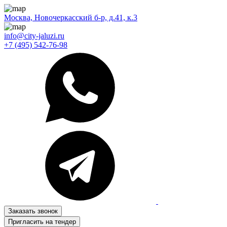
Москва, Новочеркасский б-р, д.41, к.3
info@city-jaluzi.ru
+7 (495) 542-76-98
Заказать звонок
Пригласить на тендер