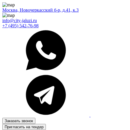
Москва, Новочеркасский б-р, д.41, к.3
info@city-jaluzi.ru
+7 (495) 542-76-98
Заказать звонок
Пригласить на тендер