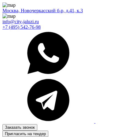
Москва, Новочеркасский б-р, д.41, к.3
info@city-jaluzi.ru
+7 (495) 542-76-98
Заказать звонок
Пригласить на тендер