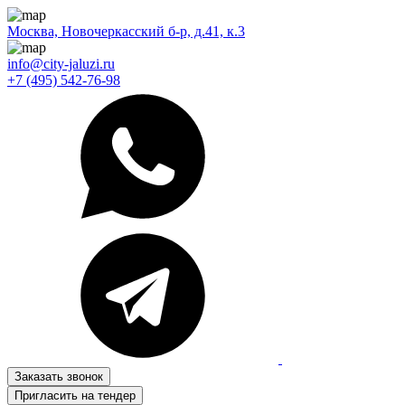
Москва, Новочеркасский б-р, д.41, к.3
info@city-jaluzi.ru
+7 (495) 542-76-98
Заказать звонок
Пригласить на тендер