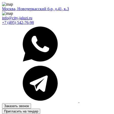
Москва, Новочеркасский б-р, д.41, к.3
info@city-jaluzi.ru
+7 (495) 542-76-98
Заказать звонок
Пригласить на тендер