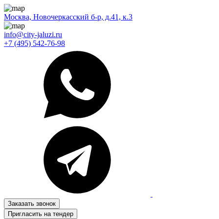
Москва, Новочеркасский б-р, д.41, к.3
info@city-jaluzi.ru
+7 (495) 542-76-98
Заказать звонок
Пригласить на тендер