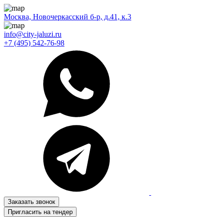
Москва, Новочеркасский б-р, д.41, к.3
info@city-jaluzi.ru
+7 (495) 542-76-98
Заказать звонок
Пригласить на тендер