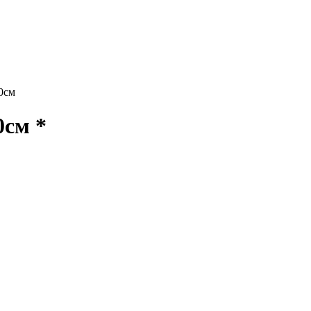
0см
см *