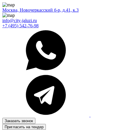
Москва, Новочеркасский б-р, д.41, к.3
info@city-jaluzi.ru
+7 (495) 542-76-98
Заказать звонок
Пригласить на тендер