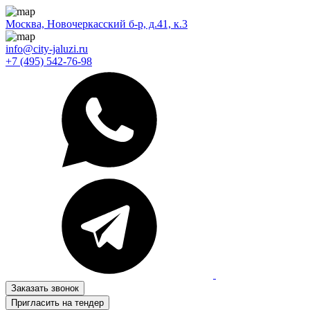
Москва, Новочеркасский б-р, д.41, к.3
info@city-jaluzi.ru
+7 (495) 542-76-98
Заказать звонок
Пригласить на тендер