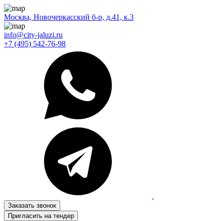
Москва, Новочеркасский б-р, д.41, к.3
info@city-jaluzi.ru
+7 (495) 542-76-98
Заказать звонок
Пригласить на тендер