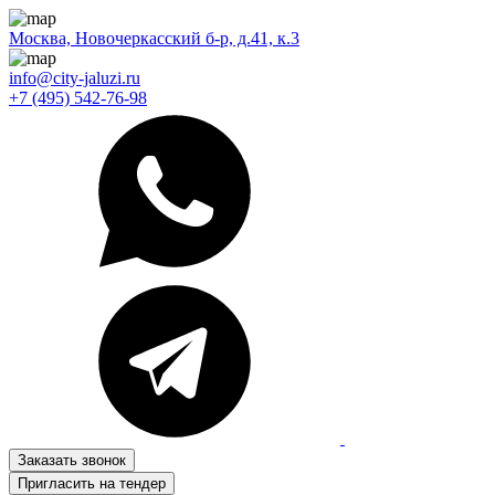
Москва, Новочеркасский б-р, д.41, к.3
info@city-jaluzi.ru
+7 (495) 542-76-98
Заказать звонок
Пригласить на тендер