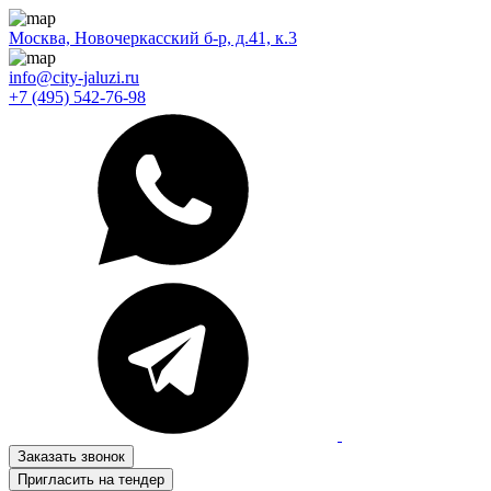
Москва, Новочеркасский б-р, д.41, к.3
info@city-jaluzi.ru
+7 (495) 542-76-98
Заказать звонок
Пригласить на тендер