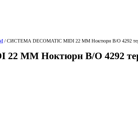
ММ
/
СИСТЕМА DECOMATIC MIDI 22 ММ Ноктюрн B/O 4292 терр
 ММ Ноктюрн B/O 4292 терр