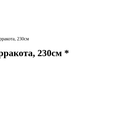
акота, 230см
акота, 230см *