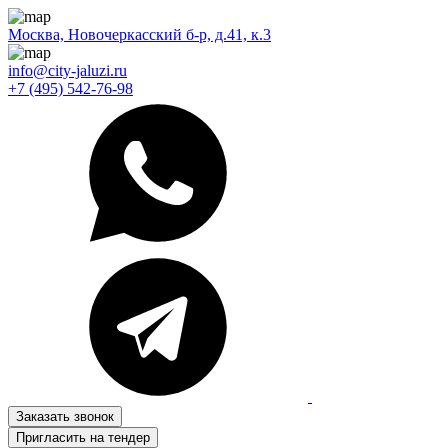
Москва, Новочеркасский б-р, д.41, к.3
info@city-jaluzi.ru
+7 (495) 542-76-98
Заказать звонок
Пригласить на тендер