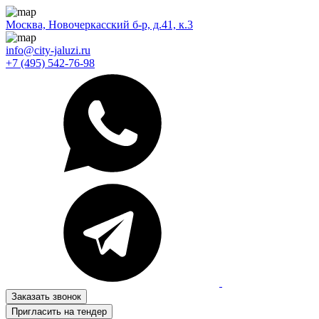
Москва, Новочеркасский б-р, д.41, к.3
info@city-jaluzi.ru
+7 (495) 542-76-98
Заказать звонок
Пригласить на тендер