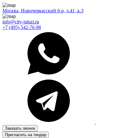
Москва, Новочеркасский б-р, д.41, к.3
info@city-jaluzi.ru
+7 (495) 542-76-98
Заказать звонок
Пригласить на тендер