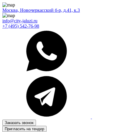
Москва, Новочеркасский б-р, д.41, к.3
info@city-jaluzi.ru
+7 (495) 542-76-98
Заказать звонок
Пригласить на тендер